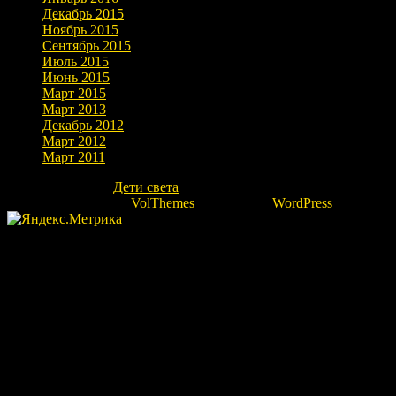
Декабрь 2015
Ноябрь 2015
Сентябрь 2015
Июль 2015
Июнь 2015
Март 2015
Март 2013
Декабрь 2012
Март 2012
Март 2011
Copyright © 2026
Дети света
. Все права защищены.
Theme: marlin-lite by
VolThemes
. Powered by
WordPress
.
Fatal error
: Uncaught Error: Undefined constant "ok" in
/home/kovrovgz/domains/igor-ra.ru/public_html/wp-
content/themes/marlin-lite/footer.php:66 Stack trace: #0
/home/kovrovgz/domains/igor-ra.ru/public_html/wp-
includes/template.php(783): require_once() #1
/home/kovrovgz/domains/igor-ra.ru/public_html/wp-
includes/template.php(718): load_template('/home/kovrovgz/...',
true, Array) #2 /home/kovrovgz/domains/igor-ra.ru/public_html/wp-
includes/general-template.php(92): locate_template(Array, true, true,
Array) #3 /home/kovrovgz/domains/igor-ra.ru/public_html/wp-