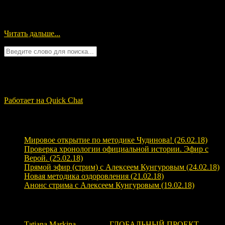
Мнение экстрасенса Вайдиса об излучаемой картиной
энергии: зелёная энергия, в центре крутится желтоватая
Читать дальше...
Quick Chat
ЗАГРУЗКА...
Работает на Quick Chat
Свежие записи
Мировое открытие по методике Чудинова! (26.02.18)
Проверка хронологии официальной истории. Эфир с
Верой. (25.02.18)
Прямой эфир (стрим) с Алексеем Кунгуровым (24.02.18)
Новая методика оздоровления (21.02.18)
Анонс стрима с Алексеем Кунгуровым (19.02.18)
Свежие комментарии
Tatiana Markina
к записи
ГЛОБАЛЬНЫЙ ПРОЕКТ