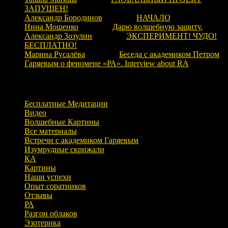
ЗАПУЩЕН!
Александр Бородинов
к записи
НАЧАЛО
Нина Мошенко
к записи
Дарю волшебную защиту.
Александр Зозулин
к записи
ЭКСПЕРИМЕНТ! ЧУДО!
БЕСПЛАТНО!
Марина Русалёва
к записи
Беседа с академиком Петром
Гаряевым о феномене «РА». Interview about RA
Рубрики
Бесплатные Медитации
Видео
Волшебные Картины
Все материалы
Встречи с академиком Гаряевым
Изумрудные скрижали
КА
Картины
Наши успехи
Опыт соратников
Отзывы
РА
Разгон облаков
Эзотерика