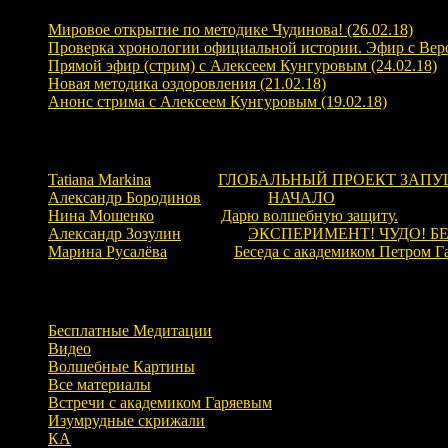
Мировое открытие по методике Чудинова! (26.02.18)
Проверка хронологии официальной истории. Эфир с Верой
Прямой эфир (стрим) с Алексеем Кунгуровым (24.02.18)
Новая методика оздоровления (21.02.18)
Анонс стрима с Алексеем Кунгуровым (19.02.18)
Свежие комментарии
Tatiana Markina
к записи
ГЛОБАЛЬНЫЙ ПРОЕКТ ЗАПУ
Александр Бородинов
к записи
НАЧАЛО
Нина Мошенко
к записи
Дарю волшебную защиту.
Александр Зозулин
к записи
ЭКСПЕРИМЕНТ! ЧУДО! Б
Марина Русалёва
к записи
Беседа с академиком Петром Г
Рубрики
Бесплатные Медитации
Видео
Волшебные Картины
Все материалы
Встречи с академиком Гаряевым
Изумрудные скрижали
КА