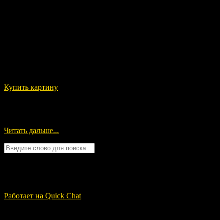
Купить картину
В конце 2012 года в мире был ажиотаж по поводу приближающе
Конца Света.
мнение экстрасенса Вайдиса об излучаемой картиной энергии:
Читать дальше...
Quick Chat
ЗАГРУЗКА...
Работает на Quick Chat
Свежие записи