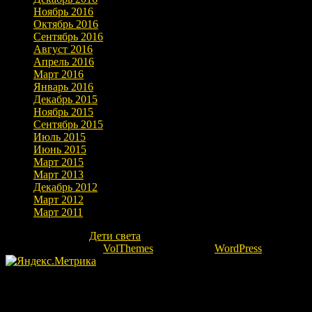
Ноябрь 2016
Октябрь 2016
Сентябрь 2016
Август 2016
Апрель 2016
Март 2016
Январь 2016
Декабрь 2015
Ноябрь 2015
Сентябрь 2015
Июль 2015
Июнь 2015
Март 2015
Март 2013
Декабрь 2012
Март 2012
Март 2011
Copyright © 2026
Дети света
. Все права защищены.
Theme: marlin-lite by
VolThemes
. Powered by
WordPress
.
Fatal error
: Uncaught Error: Undefined constant "ok" in /home/kovr
ra.ru/public_html/wp-includes/template.php(783): require_once() #1 /
/home/kovrovgz/domains/igor-ra.ru/public_html/wp-includes/general-t