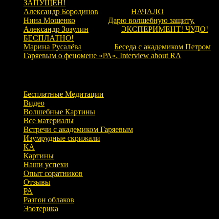
ЗАПУЩЕН!
Александр Бородинов
к записи
НАЧАЛО
Нина Мошенко
к записи
Дарю волшебную защиту.
Александр Зозулин
к записи
ЭКСПЕРИМЕНТ! ЧУДО!
БЕСПЛАТНО!
Марина Русалёва
к записи
Беседа с академиком Петром
Гаряевым о феномене «РА». Interview about RA
Рубрики
Бесплатные Медитации
Видео
Волшебные Картины
Все материалы
Встречи с академиком Гаряевым
Изумрудные скрижали
КА
Картины
Наши успехи
Опыт соратников
Отзывы
РА
Разгон облаков
Эзотерика