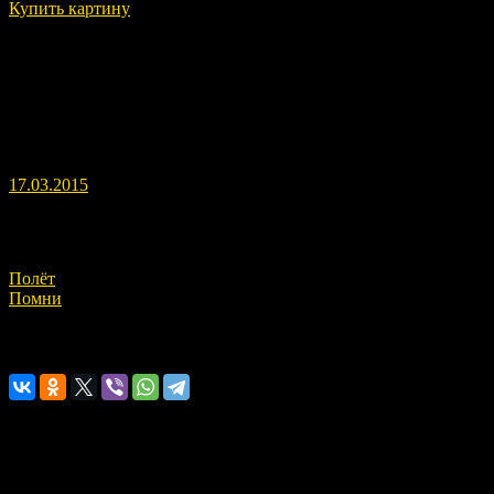
Купить картину
Глаз Гора – сильнейший оберег Солнечного египетского Бога.
Имя этого светлого Бога созвучно с моим именем и этим
близко к моему мироощущению. Картина оберегает и очищает
зрителя своими свойствами.
Мнение экстрасенса Вайдиса об излучаемой картиной
энергии: светло-красный цвет, который перекрывается
образом. Влияет на шишковидную железу
17.03.2015
Навигация по записям
Полёт
Помни
Расскажите о нас!
Оставьте комментарий