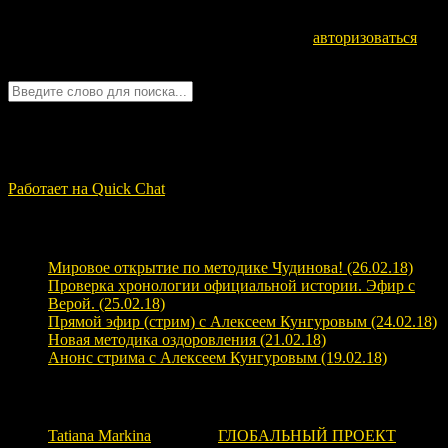
Для отправки комментария вам необходимо
авторизоваться
.
Войти с помощью:
Quick Chat
ЗАГРУЗКА...
Работает на Quick Chat
Свежие записи
Мировое открытие по методике Чудинова! (26.02.18)
Проверка хронологии официальной истории. Эфир с
Верой. (25.02.18)
Прямой эфир (стрим) с Алексеем Кунгуровым (24.02.18)
Новая методика оздоровления (21.02.18)
Анонс стрима с Алексеем Кунгуровым (19.02.18)
Свежие комментарии
Tatiana Markina
к записи
ГЛОБАЛЬНЫЙ ПРОЕКТ