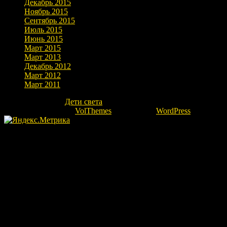
Декабрь 2015
Ноябрь 2015
Сентябрь 2015
Июль 2015
Июнь 2015
Март 2015
Март 2013
Декабрь 2012
Март 2012
Март 2011
Copyright © 2026
Дети света
. Все права защищены.
Theme: marlin-lite by
VolThemes
. Powered by
WordPress
.
Fatal error
: Uncaught Error: Undefined constant "ok" in
/home/kovrovgz/domains/igor-ra.ru/public_html/wp-
content/themes/marlin-lite/footer.php:66 Stack trace: #0
/home/kovrovgz/domains/igor-ra.ru/public_html/wp-
includes/template.php(783): require_once() #1
/home/kovrovgz/domains/igor-ra.ru/public_html/wp-
includes/template.php(718): load_template('/home/kovrovgz/...',
true, Array) #2 /home/kovrovgz/domains/igor-ra.ru/public_html/wp-
includes/general-template.php(92): locate_template(Array, true, true,
Array) #3 /home/kovrovgz/domains/igor-ra.ru/public_html/wp-