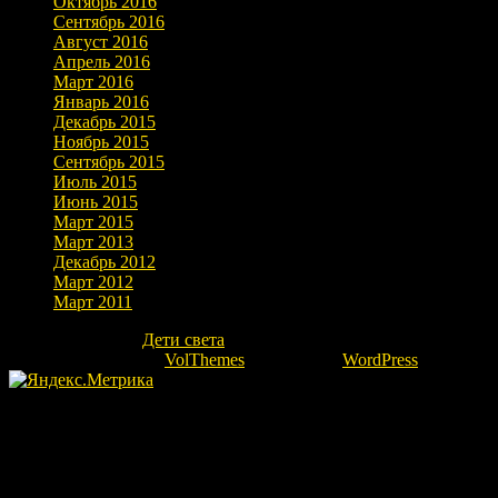
Октябрь 2016
Сентябрь 2016
Август 2016
Апрель 2016
Март 2016
Январь 2016
Декабрь 2015
Ноябрь 2015
Сентябрь 2015
Июль 2015
Июнь 2015
Март 2015
Март 2013
Декабрь 2012
Март 2012
Март 2011
Copyright © 2026
Дети света
. Все права защищены.
Theme: marlin-lite by
VolThemes
. Powered by
WordPress
.
Fatal error
: Uncaught Error: Undefined constant "ok" in
/home/kovrovgz/domains/igor-ra.ru/public_html/wp-
content/themes/marlin-lite/footer.php:66 Stack trace: #0
/home/kovrovgz/domains/igor-ra.ru/public_html/wp-