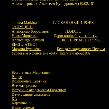
Анонс стрима с Алексеем Кунгуровым (19.02.18)
Свежие комментарии
Tatiana Markina
к записи
ГЛОБАЛЬНЫЙ ПРОЕКТ
ЗАПУЩЕН!
Александр Бородинов
к записи
НАЧАЛО
Нина Мошенко
к записи
Дарю волшебную защиту.
Александр Зозулин
к записи
ЭКСПЕРИМЕНТ! ЧУДО!
БЕСПЛАТНО!
Марина Русалёва
к записи
Беседа с академиком Петром
Гаряевым о феномене «РА». Interview about RA
Рубрики
Бесплатные Медитации
Видео
Волшебные Картины
Все материалы
Встречи с академиком Гаряевым
Изумрудные скрижали
КА
Картины
Наши успехи