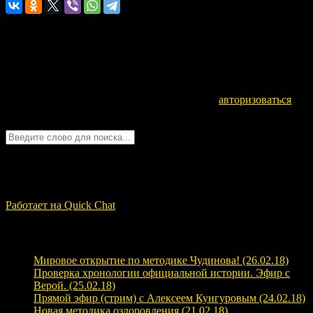
Оставьте комментарий
Для отправки комментария вам необходимо
авторизоваться
.
Войти с помощью:
Quick Chat
ЗАГРУЗКА...
Работает на Quick Chat
Свежие записи
Мировое открытие по методике Чудинова! (26.02.18)
Проверка хронологии официальной истории. Эфир с
Верой. (25.02.18)
Прямой эфир (стрим) с Алексеем Кунгуровым (24.02.18)
Новая методика оздоровления (21.02.18)