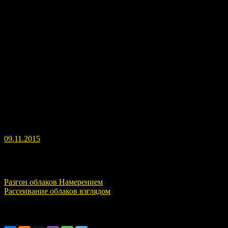
Выбрано облако, послана мысль об уничтожении
(рассеивании) этого облака и мы видим результат!
Is chosen cloud sent the idea of Destruction (dissipation) of clouds
and we see the result!
09.11.2015
Навигация по записям
Разгон облаков Намерением
Рассеивание облаков взглядом
Расскажите о нас!