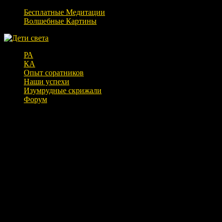
Бесплатные Медитации
Волшебные Картины
РА
КА
Опыт соратников
Наши успехи
Изумрудные скрижали
Форум
Уничтожение облака