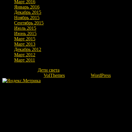
Март 2016
Январь 2016
Декабрь 2015
Ноябрь 2015
Сентябрь 2015
Июль 2015
Июнь 2015
Март 2015
Март 2013
Декабрь 2012
Март 2012
Март 2011
Copyright © 2026
Дети света
. Все права защищены.
Theme: marlin-lite by
VolThemes
. Powered by
WordPress
.
Fatal error
: Uncaught Error: Undefined constant "ok" in
/home/kovrovgz/domains/igor-ra.ru/public_html/wp-
content/themes/marlin-lite/footer.php:66 Stack trace: #0
/home/kovrovgz/domains/igor-ra.ru/public_html/wp-
includes/template.php(783): require_once() #1
/home/kovrovgz/domains/igor-ra.ru/public_html/wp-
includes/template.php(718): load_template('/home/kovrovgz/...',
true, Array) #2 /home/kovrovgz/domains/igor-ra.ru/public_html/wp-