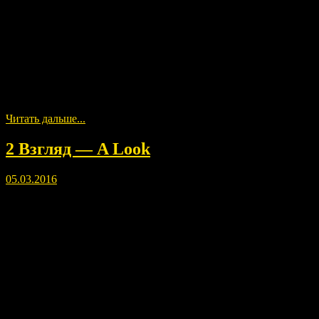
понятно, что ощущения индивидуальные, зависят даже от
времени суток.
Please leave comments after listening and viewing, as energy
paintings beneficial, especially for constant listening and
previewing. I would like to collect statistics, who feels like. Pre
understood that individual sensation, even depend on the time of
day.
Читать дальше...
2 Взгляд — A Look
05.03.2016