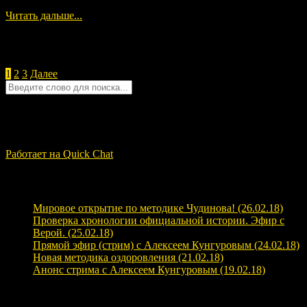
Читать дальше...
Навигация по записям
1
2
3
Далее
Quick Chat
ЗАГРУЗКА...
Работает на Quick Chat
Свежие записи
Мировое открытие по методике Чудинова! (26.02.18)
Проверка хронологии официальной истории. Эфир с
Верой. (25.02.18)
Прямой эфир (стрим) с Алексеем Кунгуровым (24.02.18)
Новая методика оздоровления (21.02.18)
Анонс стрима с Алексеем Кунгуровым (19.02.18)
Свежие комментарии