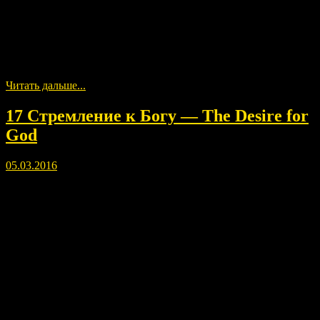
Please leave comments after listening and viewing, as energy
paintings beneficial, especially for constant listening and
previewing. I would like to collect statistics, who feels like. Pre
understood that individual sensation, even depend on the time of
day.
Читать дальше...
17 Стремление к Богу — The Desire for
God
05.03.2016