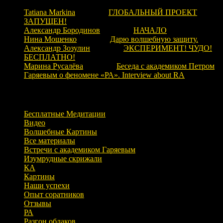
Tatiana Markina
к записи
ГЛОБАЛЬНЫЙ ПРОЕКТ
ЗАПУЩЕН!
Александр Бородинов
к записи
НАЧАЛО
Нина Мошенко
к записи
Дарю волшебную защиту.
Александр Зозулин
к записи
ЭКСПЕРИМЕНТ! ЧУДО!
БЕСПЛАТНО!
Марина Русалёва
к записи
Беседа с академиком Петром
Гаряевым о феномене «РА». Interview about RA
Рубрики
Бесплатные Медитации
Видео
Волшебные Картины
Все материалы
Встречи с академиком Гаряевым
Изумрудные скрижали
КА
Картины
Наши успехи
Опыт соратников
Отзывы
РА
Разгон облаков