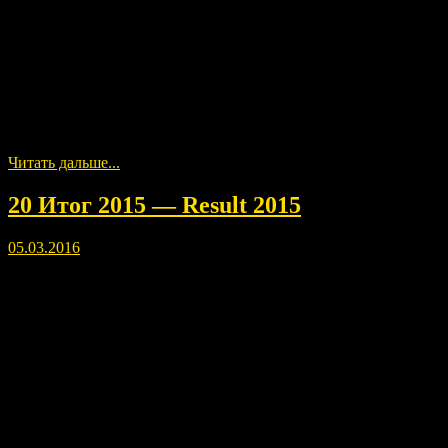
понятно, что ощущения индивидуальные и зависят даже от
времени суток.
Please leave comments after listening and viewing, as energy
paintings beneficial, especially for constant listening and
previewing. I would like to collect statistics, who feels like. Pre
understood that individual sensation, even depend on the time of
day.
Читать дальше...
20 Итог 2015 — Result 2015
05.03.2016