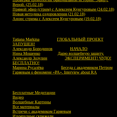
Верой. (25.02.18)
Прямой эфир (стрим) с Алексеем Кунгуровым (24.02.18)
Новая методика оздоровления (21.02.18)
Анонс стрима с Алексеем Кунгуровым (19.02.18)
Свежие комментарии
Tatiana Markina
к записи
ГЛОБАЛЬНЫЙ ПРОЕКТ
ЗАПУЩЕН!
Александр Бородинов
к записи
НАЧАЛО
Нина Мошенко
к записи
Дарю волшебную защиту.
Александр Зозулин
к записи
ЭКСПЕРИМЕНТ! ЧУДО!
БЕСПЛАТНО!
Марина Русалёва
к записи
Беседа с академиком Петром
Гаряевым о феномене «РА». Interview about RA
Рубрики
Бесплатные Медитации
Видео
Волшебные Картины
Все материалы
Встречи с академиком Гаряевым
Изумрудные скрижали