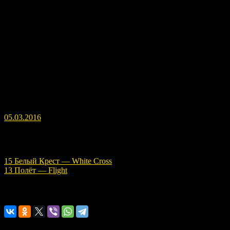
просмотра, т.к. энергия картин благотворная, особенно при
постоянном просматривании и прослушивании. Хотелось бы
собрать статистику, кто как ощущает. Предварительно
понятно, что ощущения индивидуальные и зависят даже от
времени суток.
Please leave comments after listening and viewing, as energy
paintings beneficial, especially for constant listening and
previewing. I would like to collect statistics, who feels like. Pre
understood that individual sensation, even depend on the time of
day.
05.03.2016
Навигация по записям
15 Белый Крест — White Cross
13 Полёт — Flight
Расскажите о нас!