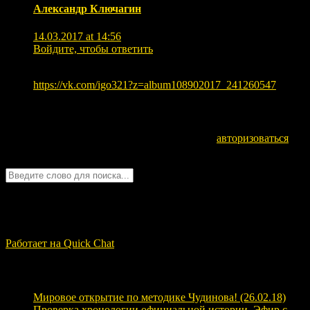
Александр Ключагин
14.03.2017 at 14:56
Войдите, чтобы ответить
Да. Скачать можно в высоком качестве
https://vk.com/igo321?z=album108902017_241260547
Оставьте комментарий
Для отправки комментария вам необходимо
авторизоваться
.
Войти с помощью:
Quick Chat
ЗАГРУЗКА...
Работает на Quick Chat
Свежие записи
Мировое открытие по методике Чудинова! (26.02.18)
Проверка хронологии официальной истории. Эфир с