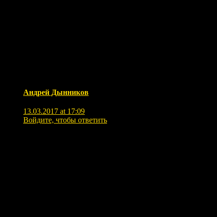
2 комментария
Андрей Дынников
13.03.2017 at 17:09
Войдите, чтобы ответить
Здравствуйте.
Подскажите: можно ли скачать понравившуюся
картину?
С Уважением.