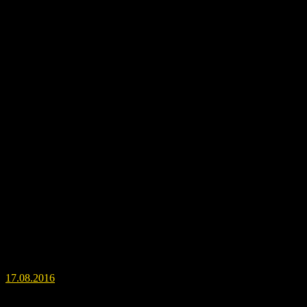
Бог Тот. На мысль о написании этой картины подтолкнул
меня один Маг, который имеет отношение к этому Богу, Богу
мудрости и Луны, друг Бога Гора.
17.08.2016
Навигация по записям