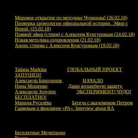
Свежие записи
Мировое открытие по методике Чудинова! (26.02.18)
Проверка хронологии официальной истории. Эфир с
Верой. (25.02.18)
Прямой эфир (стрим) с Алексеем Кунгуровым (24.02.18)
Новая методика оздоровления (21.02.18)
Анонс стрима с Алексеем Кунгуровым (19.02.18)
Свежие комментарии
Tatiana Markina
к записи
ГЛОБАЛЬНЫЙ ПРОЕКТ
ЗАПУЩЕН!
Александр Бородинов
к записи
НАЧАЛО
Нина Мошенко
к записи
Дарю волшебную защиту.
Александр Зозулин
к записи
ЭКСПЕРИМЕНТ! ЧУДО!
БЕСПЛАТНО!
Марина Русалёва
к записи
Беседа с академиком Петром
Гаряевым о феномене «РА». Interview about RA
Рубрики
Бесплатные Медитации