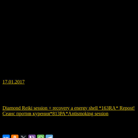
Этот сеанс уже прошёл, я оставил его просто для общего
внимания и для принятия настроек «Безусловной Любви»,
которые написаны в комментариях.
17.01.2017
Навигация по записям
Diamond Reiki session + recovery a energy shell *163RA* Repost!
Сеанс против курения*813РА*Antismoking session
Расскажите о нас!