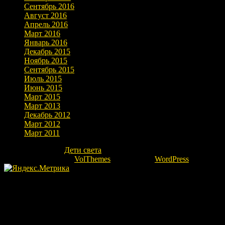
Сентябрь 2016
Август 2016
Апрель 2016
Март 2016
Январь 2016
Декабрь 2015
Ноябрь 2015
Сентябрь 2015
Июль 2015
Июнь 2015
Март 2015
Март 2013
Декабрь 2012
Март 2012
Март 2011
Copyright © 2026
Дети света
. Все права защищены.
Theme: marlin-lite by
VolThemes
. Powered by
WordPress
.
Fatal error
: Uncaught Error: Undefined constant "ok" in
/home/kovrovgz/domains/igor-ra.ru/public_html/wp-
content/themes/marlin-lite/footer.php:66 Stack trace: #0
/home/kovrovgz/domains/igor-ra.ru/public_html/wp-
includes/template.php(783): require_once() #1