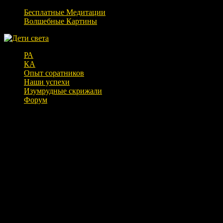
Бесплатные Медитации
Волшебные Картины
РА
КА
Опыт соратников
Наши успехи
Изумрудные скрижали
Форум
Приглашение на сеанс Безусловной
Любви на благо всех!