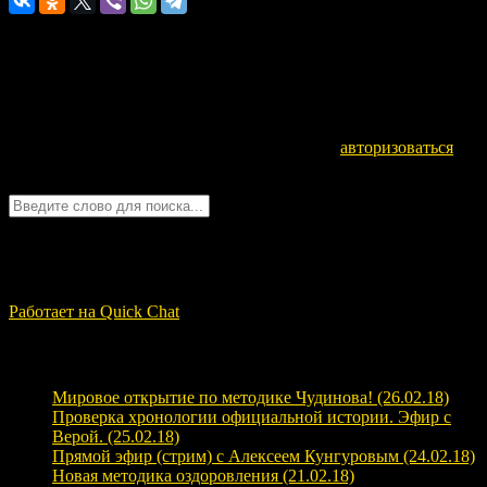
Оставьте комментарий
Для отправки комментария вам необходимо
авторизоваться
.
Войти с помощью:
Quick Chat
ЗАГРУЗКА...
Работает на Quick Chat
Свежие записи
Мировое открытие по методике Чудинова! (26.02.18)
Проверка хронологии официальной истории. Эфир с
Верой. (25.02.18)
Прямой эфир (стрим) с Алексеем Кунгуровым (24.02.18)
Новая методика оздоровления (21.02.18)