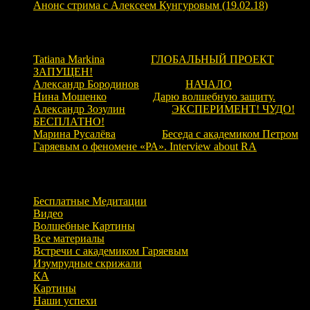
Анонс стрима с Алексеем Кунгуровым (19.02.18)
Свежие комментарии
Tatiana Markina
к записи
ГЛОБАЛЬНЫЙ ПРОЕКТ
ЗАПУЩЕН!
Александр Бородинов
к записи
НАЧАЛО
Нина Мошенко
к записи
Дарю волшебную защиту.
Александр Зозулин
к записи
ЭКСПЕРИМЕНТ! ЧУДО!
БЕСПЛАТНО!
Марина Русалёва
к записи
Беседа с академиком Петром
Гаряевым о феномене «РА». Interview about RA
Рубрики
Бесплатные Медитации
Видео
Волшебные Картины
Все материалы
Встречи с академиком Гаряевым
Изумрудные скрижали
КА
Картины
Наши успехи