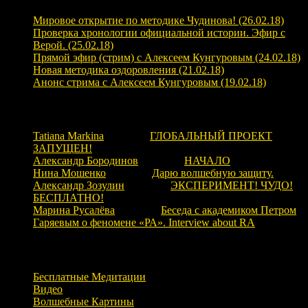
Мировое открытие по методике Чудинова! (26.02.18)
Проверка хронологии официальной истории. Эфир с
Верой. (25.02.18)
Прямой эфир (стрим) с Алексеем Кунгуровым (24.02.18)
Новая методика оздоровления (21.02.18)
Анонс стрима с Алексеем Кунгуровым (19.02.18)
Свежие комментарии
Tatiana Markina
к записи
ГЛОБАЛЬНЫЙ ПРОЕКТ
ЗАПУЩЕН!
Александр Бородинов
к записи
НАЧАЛО
Нина Мошенко
к записи
Дарю волшебную защиту.
Александр Зозулин
к записи
ЭКСПЕРИМЕНТ! ЧУДО!
БЕСПЛАТНО!
Марина Русалёва
к записи
Беседа с академиком Петром
Гаряевым о феномене «РА». Interview about RA
Рубрики
Бесплатные Медитации
Видео
Волшебные Картины