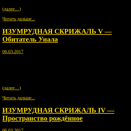
между тьмой и светом.
(далее…)
Читать дальше...
ИЗУМРУДНАЯ СКРИЖАЛЬ V —
Обитатель Унала
06.03.2017
Часто снится мне погребённая Атлантида, затерянная в веках,
ушедших в ночь.
Эон за эоном жила ты в красе, свет, сияющий через тьму ночи.
Могуществен в силе, правящий на земле рождёнными,
Правитель Земли в дни Атлантиды.
(далее…)
Читать дальше...
ИЗУМРУДНАЯ СКРИЖАЛЬ IV —
Пространство рождённое
06.03.2017