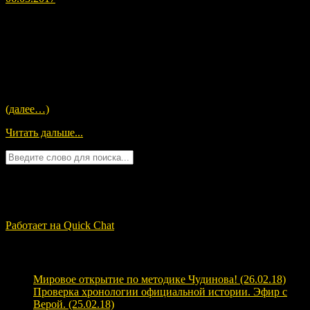
Внимай, муж, гласу мудрости, внимай гласу Тота Атланта.
Не тая, даю тебе свою мудрость, что собрал из времени и
пространства этого цикла; мастер мистерий, Солнце утра,
живущий вечно, дитя Света, сияющее яркостью, звезда утра,
Тот — учитель детей человеческих, суть от Всецелого.
Давным-давно, в детстве, я лежал под звёздами в Атлантиде
давно погребённой, мечтая о таинствах, что превыше людей.
(далее…)
Читать дальше...
Quick Chat
ЗАГРУЗКА...
Работает на Quick Chat
Свежие записи
Мировое открытие по методике Чудинова! (26.02.18)
Проверка хронологии официальной истории. Эфир с
Верой. (25.02.18)