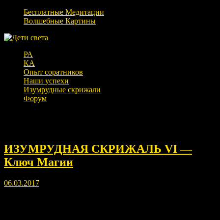
Бесплатные Медитации
Волшебные Картины
РА
КА
Опыт соратников
Наши успехи
Изумрудные скрижали
Форум
День:
06.03.2017
ИЗУМРУДНАЯ СКРИЖАЛЬ VI —
Ключ Магии
06.03.2017
Прислушайся же, О человек к мудрости магии.
Прислушайся к знанию забытых сил.
Давным давно, во времена первых людей Началась война