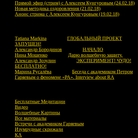
Прямой эфир (стрим) с Алексеем Кунгуровым (24.02.18)
Новая методика оздоровления (21.02.18)
Анонс стрима с Алексеем Кунгуровым (19.02.18)
Свежие комментарии
Tatiana Markina
к записи
ГЛОБАЛЬНЫЙ ПРОЕКТ
ЗАПУЩЕН!
Александр Бородинов
к записи
НАЧАЛО
Нина Мошенко
к записи
Дарю волшебную защиту.
Александр Зозулин
к записи
ЭКСПЕРИМЕНТ! ЧУДО!
БЕСПЛАТНО!
Марина Русалёва
к записи
Беседа с академиком Петром
Гаряевым о феномене «РА». Interview about RA
Рубрики
Бесплатные Медитации
Видео
Волшебные Картины
Все материалы
Встречи с академиком Гаряевым
Изумрудные скрижали
КА