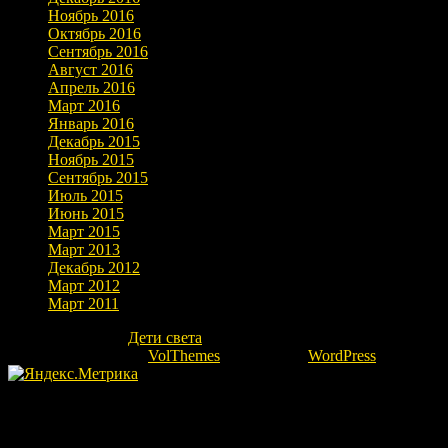
Ноябрь 2016
Октябрь 2016
Сентябрь 2016
Август 2016
Апрель 2016
Март 2016
Январь 2016
Декабрь 2015
Ноябрь 2015
Сентябрь 2015
Июль 2015
Июнь 2015
Март 2015
Март 2013
Декабрь 2012
Март 2012
Март 2011
Copyright © 2026
Дети света
. Все права защищены.
Theme: marlin-lite by
VolThemes
. Powered by
WordPress
.
Fatal error
: Uncaught Error: Undefined constant "ok" in
/home/kovrovgz/domains/igor-ra.ru/public_html/wp-
content/themes/marlin-lite/footer.php:66 Stack trace: #0