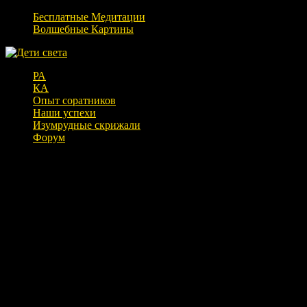
Бесплатные Медитации
Волшебные Картины
РА
КА
Опыт соратников
Наши успехи
Изумрудные скрижали
Форум
ИЗУМРУДНАЯ СКРИЖАЛЬ III —
Ключ Мудрости
Я, Тот, Атлант, уделяю свою мудрость, уделяю своё знание,
уделяю свою силу.
По воле своей даю я детям человеческим.
Даю, чтоб они, как и я, могли обладать мудростью сиять по
миру сквозь покрывало ночи.
Мудрость есть сила и сила есть мудрость, рука об руку,
совершенствуя целое.