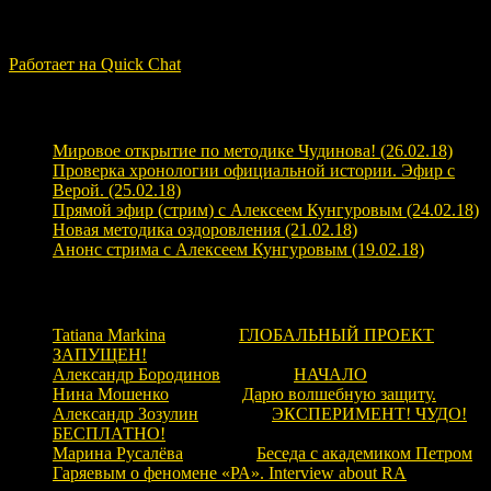
Quick Chat
ЗАГРУЗКА...
Работает на Quick Chat
Свежие записи
Мировое открытие по методике Чудинова! (26.02.18)
Проверка хронологии официальной истории. Эфир с
Верой. (25.02.18)
Прямой эфир (стрим) с Алексеем Кунгуровым (24.02.18)
Новая методика оздоровления (21.02.18)
Анонс стрима с Алексеем Кунгуровым (19.02.18)
Свежие комментарии
Tatiana Markina
к записи
ГЛОБАЛЬНЫЙ ПРОЕКТ
ЗАПУЩЕН!
Александр Бородинов
к записи
НАЧАЛО
Нина Мошенко
к записи
Дарю волшебную защиту.
Александр Зозулин
к записи
ЭКСПЕРИМЕНТ! ЧУДО!
БЕСПЛАТНО!
Марина Русалёва
к записи
Беседа с академиком Петром
Гаряевым о феномене «РА». Interview about RA