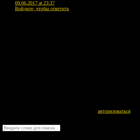
09.06.2017 at 23:37
Войдите, чтобы ответить
Мудрости восприняла полностью. Они мне
понравились, поскольку, в большинстве своём, я
стараюсь поступать именно таким образом… Хотя это
мне не мешает в порыве гнева даже использовать
запретные слова, но я сразу прошу прощения за
сотворённое в первую очередь у себя и через себя у
Всевышнего… Не знаю, понятно ли…
По роду деятельности мне приходилось работать в
мужских коллективах и всяко бывало, так что мат
использовался в качестве аргумента в любой
ситуации… Помогало «не дать сесть на шею» или
способствовало выполнению задания или решению
проблемы…
Оставьте комментарий
Для отправки комментария вам необходимо
авторизоваться
.
Войти с помощью: