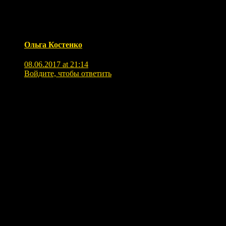
Ольга Костенко
08.06.2017 at 21:14
Войдите, чтобы ответить
М-да! Впечатляет и напоминает чем-то Данте…
«И опять и снова» во время чтения была «отключка»
часа на 2…
Думаю, что мои склеротические уже мозги сами решают
на предмет — что и как…, хотя пока не теряется смысл
прочитанного и пока как бы не трогает…
Ночь провела сидя в кресле из-за гипертонического
криза с удушающей тахикардией, поэтому и выспалась
урывками в течение всего дня (мне так кажется),
посмотрела в яндексе ; было подсказано, как вести себя,
чтобы обошлось)… Пока обошлось, но ощущения
пренеприятнейшие