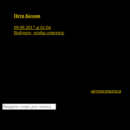
Петр Козлов
09.09.2017 at 01:04
Войдите, чтобы ответить
Невероятно. Черным по белому написано. И Знает
Истину — Искатель, ключ в Семерых… И вспомнит
себя в Зале Аменти… Почему не указан источник
Долины… Где бил гейзер в сердце Воды. Прошло 2,5
миллиона лет? Но сколько Времени отсрочено до и
после 26 августа 2014?) И когда придут гости Тьмы?
Оставьте комментарий
Для отправки комментария вам необходимо
авторизоваться
.
Войти с помощью:
Quick Chat
ЗАГРУЗКА...