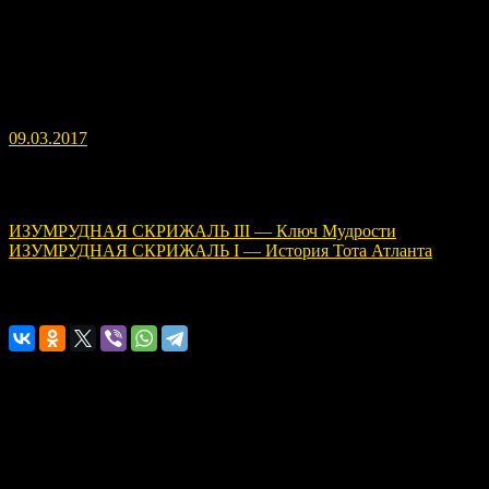
избрать для себя работу. Тот изъявил желание стать
наставником, выводя души из тьмы в Свет. Владыка утвердил
его выбор и повелел приступить к избранной им работе.
Тот был выведен вверх, на Землю, осуществив там сделанный
выбор. Он заканчивает утверждением, что теперь он опять
удаляется в Аменти, покидая на время человечество.
09.03.2017
Навигация по записям
ИЗУМРУДНАЯ СКРИЖАЛЬ III — Ключ Мудрости
ИЗУМРУДНАЯ СКРИЖАЛЬ I — История Тота Атланта
Расскажите о нас!
2 комментария