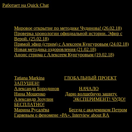
Работает на Quick Chat
Свежие записи
Мировое открытие по методике Чудинова! (26.02.18)
Проверка хронологии официальной истории. Эфир с
Верой. (25.02.18)
Прямой эфир (стрим) с Алексеем Кунгуровым (24.02.18)
Новая методика оздоровления (21.02.18)
Анонс стрима с Алексеем Кунгуровым (19.02.18)
Свежие комментарии
Tatiana Markina
к записи
ГЛОБАЛЬНЫЙ ПРОЕКТ
ЗАПУЩЕН!
Александр Бородинов
к записи
НАЧАЛО
Нина Мошенко
к записи
Дарю волшебную защиту.
Александр Зозулин
к записи
ЭКСПЕРИМЕНТ! ЧУДО!
БЕСПЛАТНО!
Марина Русалёва
к записи
Беседа с академиком Петром
Гаряевым о феномене «РА». Interview about RA
Рубрики