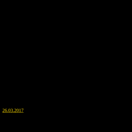
Про Новые открытия
26.03.2017
Навигация по записям