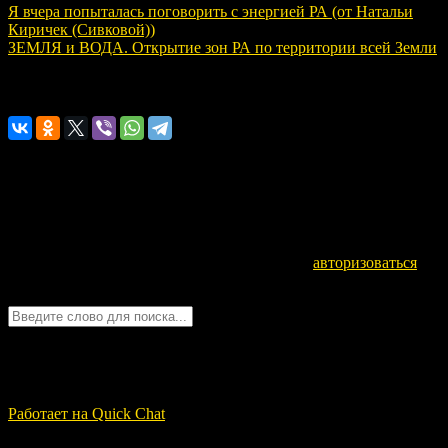
Я вчера попыталась поговорить с энергией РА (от Натальи
Киричек (Сивковой))
ЗЕМЛЯ и ВОДА. Открытие зон РА по территории всей Земли
Расскажите о нас!
Оставьте комментарий
Для отправки комментария вам необходимо
авторизоваться
.
Войти с помощью:
Quick Chat
ЗАГРУЗКА...
Работает на Quick Chat