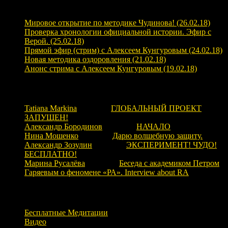
Свежие записи
Мировое открытие по методике Чудинова! (26.02.18)
Проверка хронологии официальной истории. Эфир с
Верой. (25.02.18)
Прямой эфир (стрим) с Алексеем Кунгуровым (24.02.18)
Новая методика оздоровления (21.02.18)
Анонс стрима с Алексеем Кунгуровым (19.02.18)
Свежие комментарии
Tatiana Markina
к записи
ГЛОБАЛЬНЫЙ ПРОЕКТ
ЗАПУЩЕН!
Александр Бородинов
к записи
НАЧАЛО
Нина Мошенко
к записи
Дарю волшебную защиту.
Александр Зозулин
к записи
ЭКСПЕРИМЕНТ! ЧУДО!
БЕСПЛАТНО!
Марина Русалёва
к записи
Беседа с академиком Петром
Гаряевым о феномене «РА». Interview about RA
Рубрики
Бесплатные Медитации
Видео