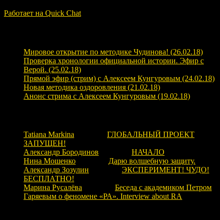
ЗАГРУЗКА...
Работает на Quick Chat
Свежие записи
Мировое открытие по методике Чудинова! (26.02.18)
Проверка хронологии официальной истории. Эфир с
Верой. (25.02.18)
Прямой эфир (стрим) с Алексеем Кунгуровым (24.02.18)
Новая методика оздоровления (21.02.18)
Анонс стрима с Алексеем Кунгуровым (19.02.18)
Свежие комментарии
Tatiana Markina
к записи
ГЛОБАЛЬНЫЙ ПРОЕКТ
ЗАПУЩЕН!
Александр Бородинов
к записи
НАЧАЛО
Нина Мошенко
к записи
Дарю волшебную защиту.
Александр Зозулин
к записи
ЭКСПЕРИМЕНТ! ЧУДО!
БЕСПЛАТНО!
Марина Русалёва
к записи
Беседа с академиком Петром
Гаряевым о феномене «РА». Interview about RA
Рубрики