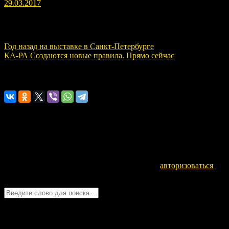
29.03.2017
Навигация по записям
Год назад на выставке в Санкт-Петербурге
КА-РА Создаются новые правила. Прямо сейчас
Расскажите о нас!
Оставьте комментарий
Для отправки комментария вам необходимо
авторизоваться
.
Войти с помощью:
Quick Chat