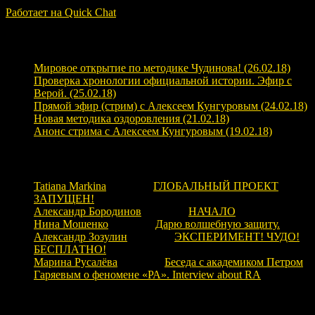
Работает на Quick Chat
Свежие записи
Мировое открытие по методике Чудинова! (26.02.18)
Проверка хронологии официальной истории. Эфир с
Верой. (25.02.18)
Прямой эфир (стрим) с Алексеем Кунгуровым (24.02.18)
Новая методика оздоровления (21.02.18)
Анонс стрима с Алексеем Кунгуровым (19.02.18)
Свежие комментарии
Tatiana Markina
к записи
ГЛОБАЛЬНЫЙ ПРОЕКТ
ЗАПУЩЕН!
Александр Бородинов
к записи
НАЧАЛО
Нина Мошенко
к записи
Дарю волшебную защиту.
Александр Зозулин
к записи
ЭКСПЕРИМЕНТ! ЧУДО!
БЕСПЛАТНО!
Марина Русалёва
к записи
Беседа с академиком Петром
Гаряевым о феномене «РА». Interview about RA
Рубрики