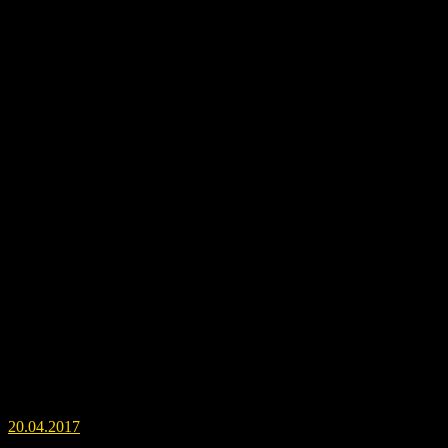
В ДРУГИЕ МИРЫ
Картина «В другие миры» с аудиофайлом. Двойная энергия
РА.
20.04.2017