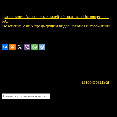
Навигация по записям
Дополнение Али по теме полей, Сознания и Посвящения в
РА.
Пояснение Али к предыдущим видео. Важная информация!
Расскажите о нас!
Оставьте комментарий
Для отправки комментария вам необходимо
авторизоваться
.
Войти с помощью:
Quick Chat
ЗАГРУЗКА...