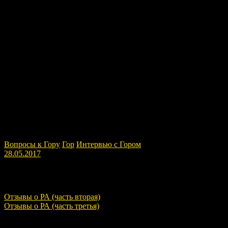
Вопросы к Гору
Гор
Интервью с Гором
28.05.2017
Навигация по записям
Отзывы о РА (часть вторая)
Отзывы о РА (часть третья)
Расскажите о нас!