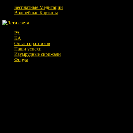
Бесплатные Медитации
Волшебные Картины
РА
КА
Опыт соратников
Наши успехи
Изумрудные скрижали
Форум
Обновление. Вопросы к Гору.
Долголетие. Разное
Что было в этом прямом эфире, посмотрите сами. Бог Гор
отвечал на вопросы зрителей.
0:15 История картины «Глаз Гора»
1:38 История про футболку «Будущий президент России»