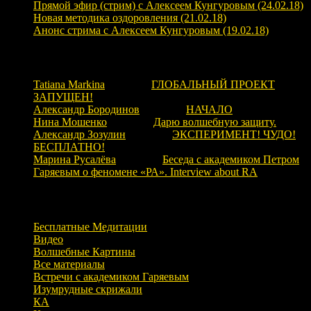
Прямой эфир (стрим) с Алексеем Кунгуровым (24.02.18)
Новая методика оздоровления (21.02.18)
Анонс стрима с Алексеем Кунгуровым (19.02.18)
Свежие комментарии
Tatiana Markina
к записи
ГЛОБАЛЬНЫЙ ПРОЕКТ
ЗАПУЩЕН!
Александр Бородинов
к записи
НАЧАЛО
Нина Мошенко
к записи
Дарю волшебную защиту.
Александр Зозулин
к записи
ЭКСПЕРИМЕНТ! ЧУДО!
БЕСПЛАТНО!
Марина Русалёва
к записи
Беседа с академиком Петром
Гаряевым о феномене «РА». Interview about RA
Рубрики
Бесплатные Медитации
Видео
Волшебные Картины
Все материалы
Встречи с академиком Гаряевым
Изумрудные скрижали
КА