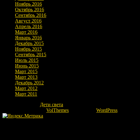
Ноябрь 2016
Октябрь 2016
Сентябрь 2016
Август 2016
Апрель 2016
Март 2016
Январь 2016
Декабрь 2015
Ноябрь 2015
Сентябрь 2015
Июль 2015
Июнь 2015
Март 2015
Март 2013
Декабрь 2012
Март 2012
Март 2011
Copyright © 2026
Дети света
. Все права защищены.
Theme: marlin-lite by
VolThemes
. Powered by
WordPress
.
Fatal error
: Uncaught Error: Undefined constant "ok" in
/home/kovrovgz/domains/igor-ra.ru/public_html/wp-
content/themes/marlin-lite/footer.php:66 Stack trace: #0