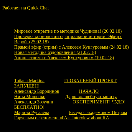
ЗАГРУЗКА...
Работает на Quick Chat
Свежие записи
Мировое открытие по методике Чудинова! (26.02.18)
Проверка хронологии официальной истории. Эфир с
Верой. (25.02.18)
Прямой эфир (стрим) с Алексеем Кунгуровым (24.02.18)
Новая методика оздоровления (21.02.18)
Анонс стрима с Алексеем Кунгуровым (19.02.18)
Свежие комментарии
Tatiana Markina
к записи
ГЛОБАЛЬНЫЙ ПРОЕКТ
ЗАПУЩЕН!
Александр Бородинов
к записи
НАЧАЛО
Нина Мошенко
к записи
Дарю волшебную защиту.
Александр Зозулин
к записи
ЭКСПЕРИМЕНТ! ЧУДО!
БЕСПЛАТНО!
Марина Русалёва
к записи
Беседа с академиком Петром
Гаряевым о феномене «РА». Interview about RA
Рубрики