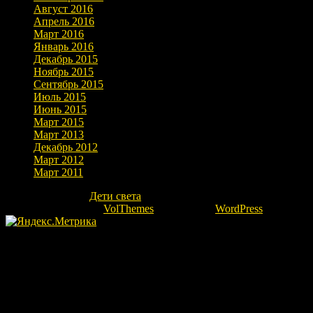
Август 2016
Апрель 2016
Март 2016
Январь 2016
Декабрь 2015
Ноябрь 2015
Сентябрь 2015
Июль 2015
Июнь 2015
Март 2015
Март 2013
Декабрь 2012
Март 2012
Март 2011
Copyright © 2026
Дети света
. Все права защищены.
Theme: marlin-lite by
VolThemes
. Powered by
WordPress
.
Fatal error
: Uncaught Error: Undefined constant "ok" in
/home/kovrovgz/domains/igor-ra.ru/public_html/wp-
content/themes/marlin-lite/footer.php:66 Stack trace: #0
/home/kovrovgz/domains/igor-ra.ru/public_html/wp-
includes/template.php(783): require_once() #1
/home/kovrovgz/domains/igor-ra.ru/public_html/wp-