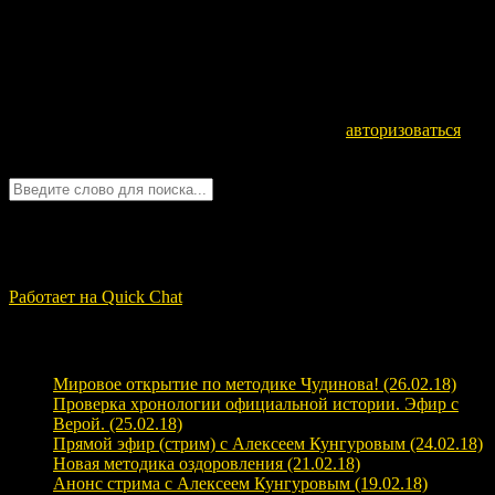
Оставьте комментарий
Для отправки комментария вам необходимо
авторизоваться
.
Войти с помощью:
Quick Chat
ЗАГРУЗКА...
Работает на Quick Chat
Свежие записи
Мировое открытие по методике Чудинова! (26.02.18)
Проверка хронологии официальной истории. Эфир с
Верой. (25.02.18)
Прямой эфир (стрим) с Алексеем Кунгуровым (24.02.18)
Новая методика оздоровления (21.02.18)
Анонс стрима с Алексеем Кунгуровым (19.02.18)