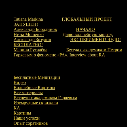
Свежие комментарии
Tatiana Markina
к записи
ГЛОБАЛЬНЫЙ ПРОЕКТ
ЗАПУЩЕН!
Александр Бородинов
к записи
НАЧАЛО
Нина Мошенко
к записи
Дарю волшебную защиту.
Александр Зозулин
к записи
ЭКСПЕРИМЕНТ! ЧУДО!
БЕСПЛАТНО!
Марина Русалёва
к записи
Беседа с академиком Петром
Гаряевым о феномене «РА». Interview about RA
Рубрики
Бесплатные Медитации
Видео
Волшебные Картины
Все материалы
Встречи с академиком Гаряевым
Изумрудные скрижали
КА
Картины
Наши успехи
Опыт соратников