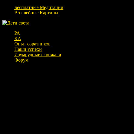
Бесплатные Медитации
Волшебные Картины
РА
КА
Опыт соратников
Наши успехи
Изумрудные скрижали
Форум
Розовоглазые в гостях у Светы и
Игоря. 15 скрижалей
Разговор с инопланетянами, записанный через Светлану
28.06.17.