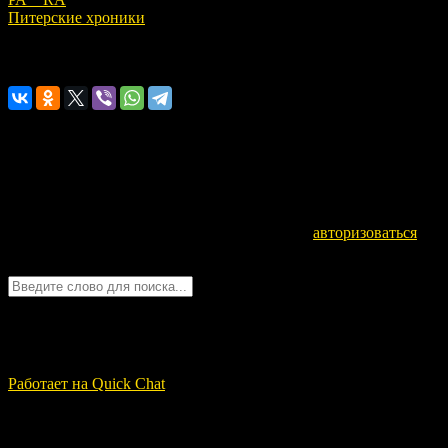
Питерские хроники
Расскажите о нас!
Оставьте комментарий
Для отправки комментария вам необходимо
авторизоваться
.
Войти с помощью:
Quick Chat
ЗАГРУЗКА...
Работает на Quick Chat
Свежие записи