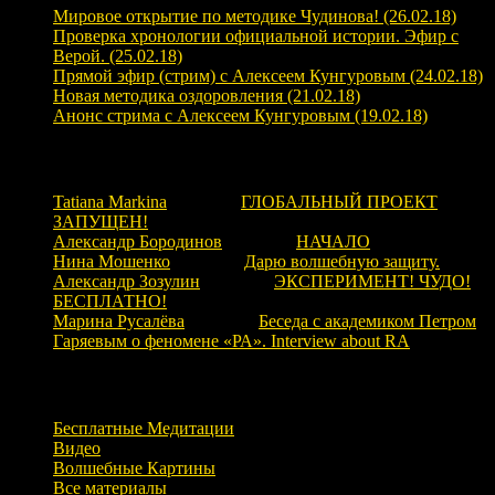
Мировое открытие по методике Чудинова! (26.02.18)
Проверка хронологии официальной истории. Эфир с
Верой. (25.02.18)
Прямой эфир (стрим) с Алексеем Кунгуровым (24.02.18)
Новая методика оздоровления (21.02.18)
Анонс стрима с Алексеем Кунгуровым (19.02.18)
Свежие комментарии
Tatiana Markina
к записи
ГЛОБАЛЬНЫЙ ПРОЕКТ
ЗАПУЩЕН!
Александр Бородинов
к записи
НАЧАЛО
Нина Мошенко
к записи
Дарю волшебную защиту.
Александр Зозулин
к записи
ЭКСПЕРИМЕНТ! ЧУДО!
БЕСПЛАТНО!
Марина Русалёва
к записи
Беседа с академиком Петром
Гаряевым о феномене «РА». Interview about RA
Рубрики
Бесплатные Медитации
Видео
Волшебные Картины
Все материалы