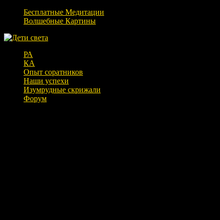
Бесплатные Медитации
Волшебные Картины
РА
КА
Опыт соратников
Наши успехи
Изумрудные скрижали
Форум
Индеец из Питера