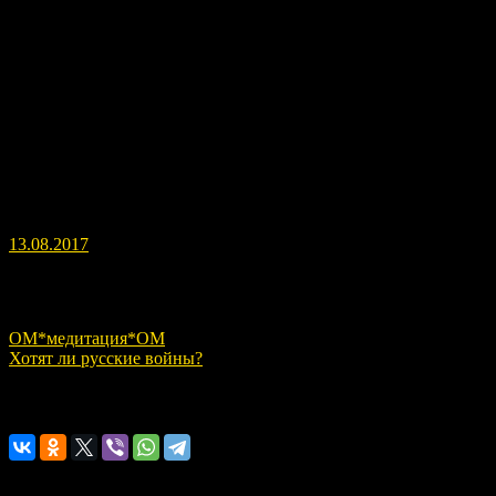
Выступление уличного музыканта, индейца, и мои мысли об
этом и о нас.
13.08.2017
Навигация по записям
ОМ*медитация*ОМ
Хотят ли русские войны?
Расскажите о нас!