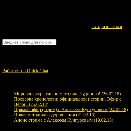
Оставьте комментарий
Для отправки комментария вам необходимо
авторизоваться
.
Войти с помощью:
Quick Chat
ЗАГРУЗКА...
Работает на Quick Chat
Свежие записи
Мировое открытие по методике Чудинова! (26.02.18)
Проверка хронологии официальной истории. Эфир с
Верой. (25.02.18)
Прямой эфир (стрим) с Алексеем Кунгуровым (24.02.18)
Новая методика оздоровления (21.02.18)
Анонс стрима с Алексеем Кунгуровым (19.02.18)