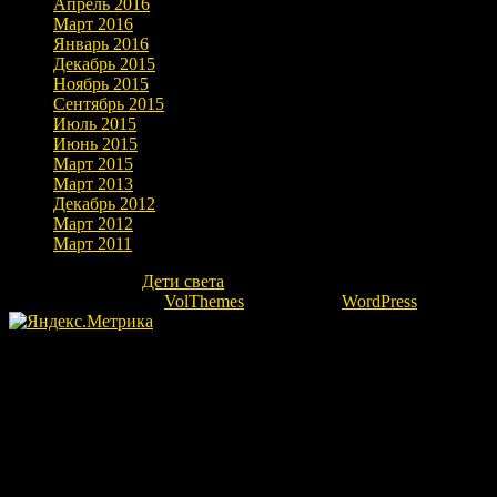
Апрель 2016
Март 2016
Январь 2016
Декабрь 2015
Ноябрь 2015
Сентябрь 2015
Июль 2015
Июнь 2015
Март 2015
Март 2013
Декабрь 2012
Март 2012
Март 2011
Copyright © 2026
Дети света
. Все права защищены.
Theme: marlin-lite by
VolThemes
. Powered by
WordPress
.
Fatal error
: Uncaught Error: Undefined constant "ok" in
/home/kovrovgz/domains/igor-ra.ru/public_html/wp-
content/themes/marlin-lite/footer.php:66 Stack trace: #0
/home/kovrovgz/domains/igor-ra.ru/public_html/wp-
includes/template.php(783): require_once() #1
/home/kovrovgz/domains/igor-ra.ru/public_html/wp-
includes/template.php(718): load_template('/home/kovrovgz/...',