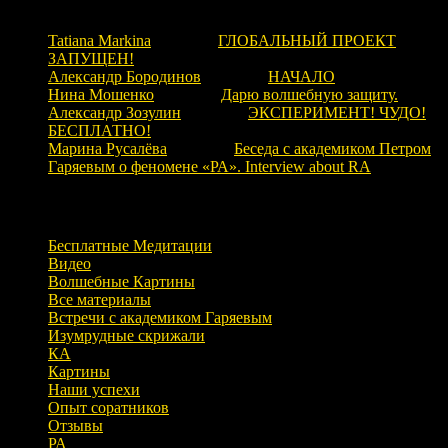
Свежие комментарии
Tatiana Markina
к записи
ГЛОБАЛЬНЫЙ ПРОЕКТ
ЗАПУЩЕН!
Александр Бородинов
к записи
НАЧАЛО
Нина Мошенко
к записи
Дарю волшебную защиту.
Александр Зозулин
к записи
ЭКСПЕРИМЕНТ! ЧУДО!
БЕСПЛАТНО!
Марина Русалёва
к записи
Беседа с академиком Петром
Гаряевым о феномене «РА». Interview about RA
Рубрики
Бесплатные Медитации
Видео
Волшебные Картины
Все материалы
Встречи с академиком Гаряевым
Изумрудные скрижали
КА
Картины
Наши успехи
Опыт соратников
Отзывы
РА