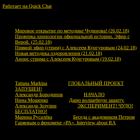
ЗАГРУЗКА...
Работает на Quick Chat
Свежие записи
Мировое открытие по методике Чудинова! (26.02.18)
Проверка хронологии официальной истории. Эфир с
Верой. (25.02.18)
Прямой эфир (стрим) с Алексеем Кунгуровым (24.02.18)
Новая методика оздоровления (21.02.18)
Анонс стрима с Алексеем Кунгуровым (19.02.18)
Свежие комментарии
Tatiana Markina
к записи
ГЛОБАЛЬНЫЙ ПРОЕКТ
ЗАПУЩЕН!
Александр Бородинов
к записи
НАЧАЛО
Нина Мошенко
к записи
Дарю волшебную защиту.
Александр Зозулин
к записи
ЭКСПЕРИМЕНТ! ЧУДО!
БЕСПЛАТНО!
Марина Русалёва
к записи
Беседа с академиком Петром
Гаряевым о феномене «РА». Interview about RA
Рубрики