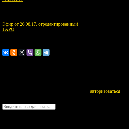
Навигация по записям
Эфир от 26.08.17, отредактированный
ТАРО
Расскажите о нас!
Оставьте комментарий
Для отправки комментария вам необходимо
авторизоваться
.
Войти с помощью:
Quick Chat