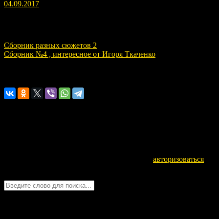
04.09.2017
Навигация по записям
Сборник разных сюжетов 2
Сборник №4 , интересное от Игоря Ткаченко
Расскажите о нас!
Оставьте комментарий
Для отправки комментария вам необходимо
авторизоваться
.
Войти с помощью:
Quick Chat