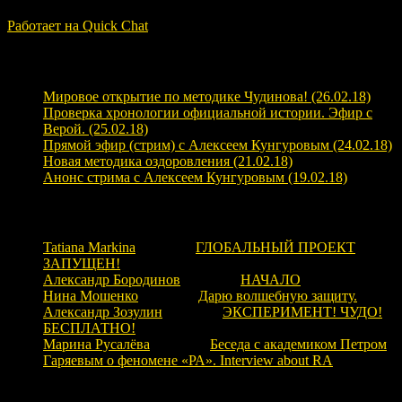
ЗАГРУЗКА...
Работает на Quick Chat
Свежие записи
Мировое открытие по методике Чудинова! (26.02.18)
Проверка хронологии официальной истории. Эфир с
Верой. (25.02.18)
Прямой эфир (стрим) с Алексеем Кунгуровым (24.02.18)
Новая методика оздоровления (21.02.18)
Анонс стрима с Алексеем Кунгуровым (19.02.18)
Свежие комментарии
Tatiana Markina
к записи
ГЛОБАЛЬНЫЙ ПРОЕКТ
ЗАПУЩЕН!
Александр Бородинов
к записи
НАЧАЛО
Нина Мошенко
к записи
Дарю волшебную защиту.
Александр Зозулин
к записи
ЭКСПЕРИМЕНТ! ЧУДО!
БЕСПЛАТНО!
Марина Русалёва
к записи
Беседа с академиком Петром
Гаряевым о феномене «РА». Interview about RA
Рубрики