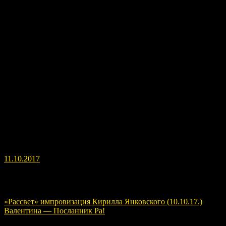
Что такое РА? Этот вопрос звучит всё чаще. Отвечаю на этот
вопрос в расширенном варианте. Бонусом для вас будет
поглаживание (выравнивание) ауры.
Все картины Игоря можно посмотреть здесь http://pictures-
magic.ru/
Заказ картин http://pictures-magic.ru/#zakaz
Заказ Пепел утраченных книг http://pictures-magic.ru/pepel.php
11.10.2017
Навигация по записям
«Рассвет» импровизация Кирилла Янковского (10.10.17.)
Валентина — Посланник Ра!