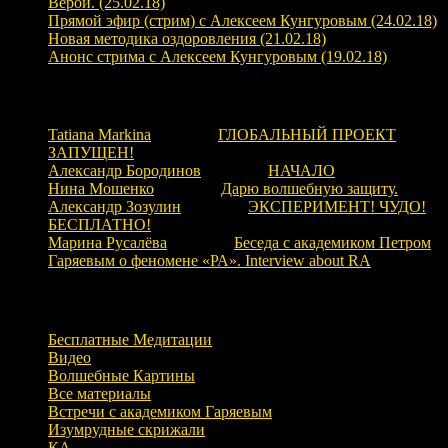
Верой. (25.02.18)
Прямой эфир (стрим) с Алексеем Кунгуровым (24.02.18)
Новая методика оздоровления (21.02.18)
Анонс стрима с Алексеем Кунгуровым (19.02.18)
Свежие комментарии
Tatiana Markina
к записи
ГЛОБАЛЬНЫЙ ПРОЕКТ
ЗАПУЩЕН!
Александр Бородинов
к записи
НАЧАЛО
Нина Мошенко
к записи
Дарю волшебную защиту.
Александр Зозулин
к записи
ЭКСПЕРИМЕНТ! ЧУДО!
БЕСПЛАТНО!
Марина Русалёва
к записи
Беседа с академиком Петром
Гаряевым о феномене «РА». Interview about RA
Рубрики
Бесплатные Медитации
Видео
Волшебные Картины
Все материалы
Встречи с академиком Гаряевым
Изумрудные скрижали
КА