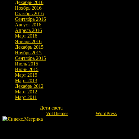
Декабрь 2016
Ноябрь 2016
Октябрь 2016
Сентябрь 2016
Август 2016
Апрель 2016
Март 2016
Январь 2016
Декабрь 2015
Ноябрь 2015
Сентябрь 2015
Июль 2015
Июнь 2015
Март 2015
Март 2013
Декабрь 2012
Март 2012
Март 2011
Copyright © 2026
Дети света
. Все права защищены.
Theme: marlin-lite by
VolThemes
. Powered by
WordPress
.
Fatal error
: Uncaught Error: Undefined constant "ok" in
/home/kovrovgz/domains/igor-ra.ru/public_html/wp-