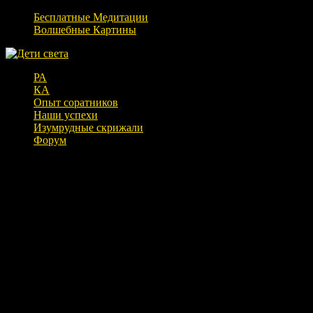
Бесплатные Медитации
Волшебные Картины
РА
КА
Опыт соратников
Наши успехи
Изумрудные скрижали
Форум
Что такое энергия РА? (11.10.17)