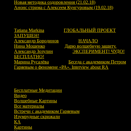
Новая методика оздоровления (21.02.18)
Анонс стрима с Алексеем Кунгуровым (19.02.18)
Свежие комментарии
Tatiana Markina
к записи
ГЛОБАЛЬНЫЙ ПРОЕКТ
ЗАПУЩЕН!
Александр Бородинов
к записи
НАЧАЛО
Нина Мошенко
к записи
Дарю волшебную защиту.
Александр Зозулин
к записи
ЭКСПЕРИМЕНТ! ЧУДО!
БЕСПЛАТНО!
Марина Русалёва
к записи
Беседа с академиком Петром
Гаряевым о феномене «РА». Interview about RA
Рубрики
Бесплатные Медитации
Видео
Волшебные Картины
Все материалы
Встречи с академиком Гаряевым
Изумрудные скрижали
КА
Картины