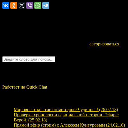
Оставьте комментарий
Для отправки комментария вам необходимо
авторизоваться
.
Войти с помощью:
Quick Chat
ЗАГРУЗКА...
Работает на Quick Chat
Свежие записи
Мировое открытие по методике Чудинова! (26.02.18)
Проверка хронологии официальной истории. Эфир с
Верой. (25.02.18)
Прямой эфир (стрим) с Алексеем Кунгуровым (24.02.18)