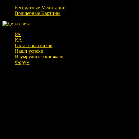
Бесплатные Медитации
Волшебные Картины
РА
КА
Опыт соратников
Наши успехи
Изумрудные скрижали
Форум
Белое Братство * The White
Brotherhood — Двойное РА (15.10.17)