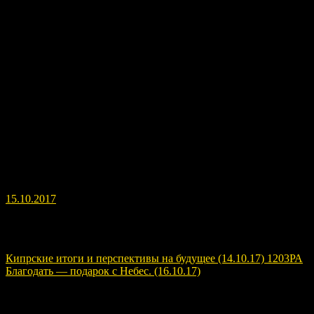
Картина «Белое Братство» с аудиофайлом. Двойная энергия
РА.
Painting «The White Brotherhood» with the audio file. Double
Energy RA.
15.10.2017
Навигация по записям
Кипрские итоги и перспективы на будущее (14.10.17) 1203РА
Благодать — подарок с Небес. (16.10.17)
Расскажите о нас!