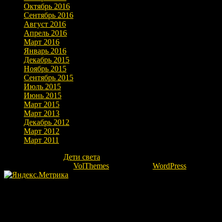
Октябрь 2016
Сентябрь 2016
Август 2016
Апрель 2016
Март 2016
Январь 2016
Декабрь 2015
Ноябрь 2015
Сентябрь 2015
Июль 2015
Июнь 2015
Март 2015
Март 2013
Декабрь 2012
Март 2012
Март 2011
Copyright © 2026
Дети света
. Все права защищены.
Theme: marlin-lite by
VolThemes
. Powered by
WordPress
.
Fatal error
: Uncaught Error: Undefined constant "ok" in
/home/kovrovgz/domains/igor-ra.ru/public_html/wp-
content/themes/marlin-lite/footer.php:66 Stack trace: #0
/home/kovrovgz/domains/igor-ra.ru/public_html/wp-