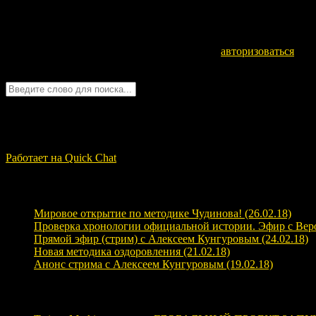
Оставьте комментарий
Для отправки комментария вам необходимо
авторизоваться
.
Войти с помощью:
Quick Chat
ЗАГРУЗКА...
Работает на Quick Chat
Свежие записи
Мировое открытие по методике Чудинова! (26.02.18)
Проверка хронологии официальной истории. Эфир с Верой
Прямой эфир (стрим) с Алексеем Кунгуровым (24.02.18)
Новая методика оздоровления (21.02.18)
Анонс стрима с Алексеем Кунгуровым (19.02.18)
Свежие комментарии