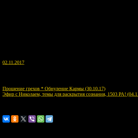
Николай в феврале 2017 года передал мне от древних Богов те
02.11.2017
Навигация по записям
Прощение грехов * Обнуление Кармы (30.10.17)
Эфир с Николаем, темы для раскрытия сознания, 1503 РА! (04.1
Расскажите о нас!