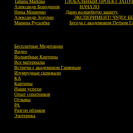
Tatiana Markina
к записи
ГЛОБАЛЬНЫЙ ПРОЕКТ ЗАПУ
Александр Бородинов
к записи
НАЧАЛО
Нина Мошенко
к записи
Дарю волшебную защиту.
Александр Зозулин
к записи
ЭКСПЕРИМЕНТ! ЧУДО! Б
Марина Русалёва
к записи
Беседа с академиком Петром Г
Рубрики
Бесплатные Медитации
Видео
Волшебные Картины
Все материалы
Встречи с академиком Гаряевым
Изумрудные скрижали
КА
Картины
Наши успехи
Опыт соратников
Отзывы
РА
Разгон облаков
Эзотерика
Архивы