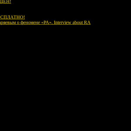
ЩЕН!
ЕСПЛАТНО!
аряевым о феномене «РА». Interview about RA