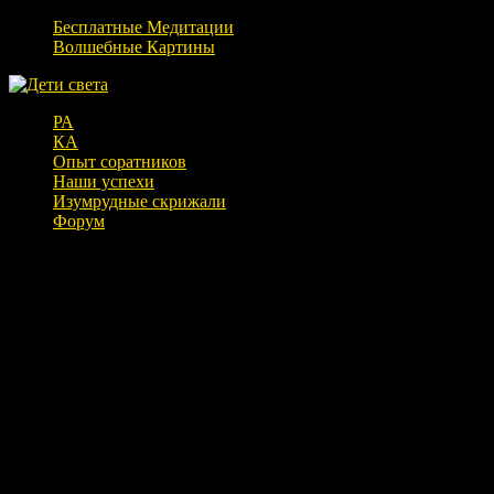
Бесплатные Медитации
Волшебные Картины
РА
КА
Опыт соратников
Наши успехи
Изумрудные скрижали
Форум
Беседа с Николаем о мироздании (02.11.