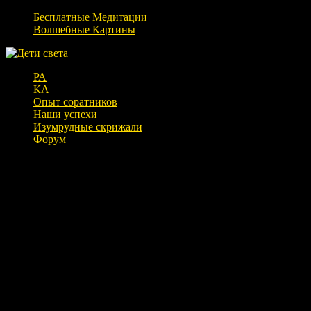
Бесплатные Медитации
Волшебные Картины
РА
КА
Опыт соратников
Наши успехи
Изумрудные скрижали
Форум
Катарина — второй сеанс. Плюс бонус
от Асханы.