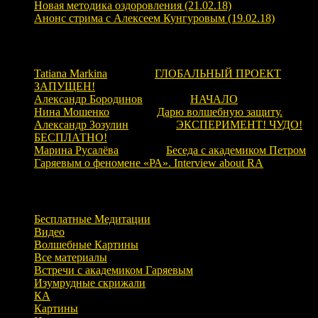
Новая методика оздоровления (21.02.18)
Анонс стрима с Алексеем Кунгуровым (19.02.18)
Свежие комментарии
Tatiana Markina
к записи
ГЛОБАЛЬНЫЙ ПРОЕКТ
ЗАПУЩЕН!
Александр Бородинов
к записи
НАЧАЛО
Нина Мошенко
к записи
Дарю волшебную защиту.
Александр Зозулин
к записи
ЭКСПЕРИМЕНТ! ЧУДО!
БЕСПЛАТНО!
Марина Русалёва
к записи
Беседа с академиком Петром
Гаряевым о феномене «РА». Interview about RA
Рубрики
Бесплатные Медитации
Видео
Волшебные Картины
Все материалы
Встречи с академиком Гаряевым
Изумрудные скрижали
КА
Картины