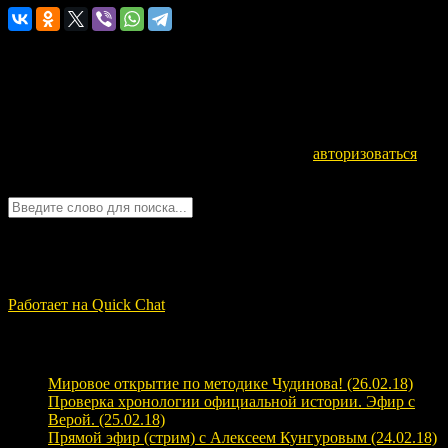
Оставьте комментарий
Для отправки комментария вам необходимо
авторизоваться
.
Войти с помощью:
Quick Chat
ЗАГРУЗКА...
Работает на Quick Chat
Свежие записи
Мировое открытие по методике Чудинова! (26.02.18)
Проверка хронологии официальной истории. Эфир с
Верой. (25.02.18)
Прямой эфир (стрим) с Алексеем Кунгуровым (24.02.18)