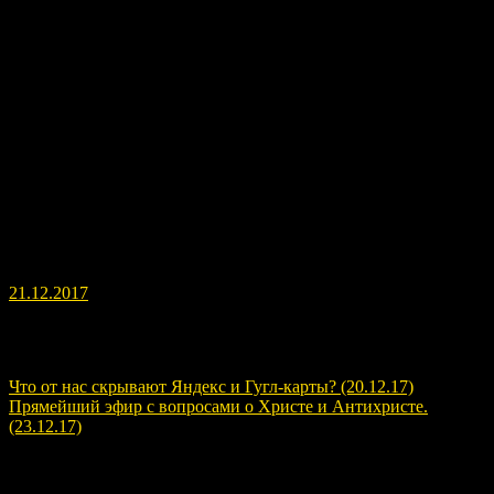
Катарина (Екатерина) из Германии предложила мне сделать
второй удалённый сеанс. В бонусе — аудиозапись,
предоставленная Асханой-Татьяной из Германии.
21.12.2017
Навигация по записям
Что от нас скрывают Яндекс и Гугл-карты? (20.12.17)
Прямейший эфир с вопросами о Христе и Антихристе.
(23.12.17)
Расскажите о нас!