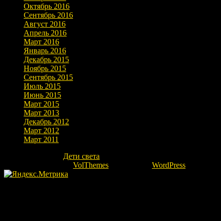
Октябрь 2016
Сентябрь 2016
Август 2016
Апрель 2016
Март 2016
Январь 2016
Декабрь 2015
Ноябрь 2015
Сентябрь 2015
Июль 2015
Июнь 2015
Март 2015
Март 2013
Декабрь 2012
Март 2012
Март 2011
Copyright © 2026
Дети света
. Все права защищены.
Theme: marlin-lite by
VolThemes
. Powered by
WordPress
.
Fatal error
: Uncaught Error: Undefined constant "ok" in
/home/kovrovgz/domains/igor-ra.ru/public_html/wp-
content/themes/marlin-lite/footer.php:66 Stack trace: #0
/home/kovrovgz/domains/igor-ra.ru/public_html/wp-