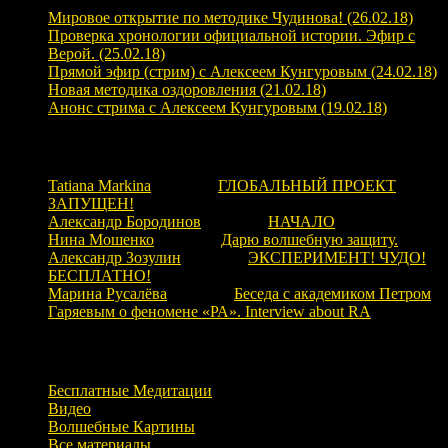
Мировое открытие по методике Чудинова! (26.02.18)
Проверка хронологии официальной истории. Эфир с
Верой. (25.02.18)
Прямой эфир (стрим) с Алексеем Кунгуровым (24.02.18)
Новая методика оздоровления (21.02.18)
Анонс стрима с Алексеем Кунгуровым (19.02.18)
Свежие комментарии
Tatiana Markina
к записи
ГЛОБАЛЬНЫЙ ПРОЕКТ
ЗАПУЩЕН!
Александр Бородинов
к записи
НАЧАЛО
Нина Мошенко
к записи
Дарю волшебную защиту.
Александр Зозулин
к записи
ЭКСПЕРИМЕНТ! ЧУДО!
БЕСПЛАТНО!
Марина Русалёва
к записи
Беседа с академиком Петром
Гаряевым о феномене «РА». Interview about RA
Рубрики
Бесплатные Медитации
Видео
Волшебные Картины
Все материалы