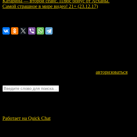
Катарина — второй сеанс. Плюс бонус от Асханы.
Самой страшное в мире видео! 21+ (23.12.17)
Расскажите о нас!
Оставьте комментарий
Для отправки комментария вам необходимо
авторизоваться
.
Войти с помощью:
Quick Chat
ЗАГРУЗКА...
Работает на Quick Chat
Свежие записи