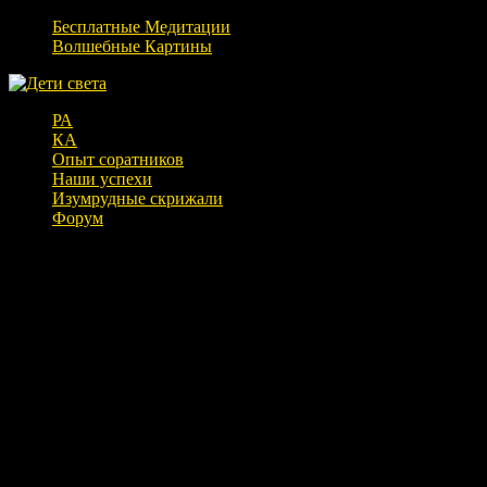
Бесплатные Медитации
Волшебные Картины
РА
КА
Опыт соратников
Наши успехи
Изумрудные скрижали
Форум
Обращение к олимпийцам (30.01.18)