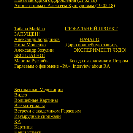
Новая методика оздоровления (21.02.18)
Анонс стрима с Алексеем Кунгуровым (19.02.18)
Свежие комментарии
Tatiana Markina
к записи
ГЛОБАЛЬНЫЙ ПРОЕКТ
ЗАПУЩЕН!
Александр Бородинов
к записи
НАЧАЛО
Нина Мошенко
к записи
Дарю волшебную защиту.
Александр Зозулин
к записи
ЭКСПЕРИМЕНТ! ЧУДО!
БЕСПЛАТНО!
Марина Русалёва
к записи
Беседа с академиком Петром
Гаряевым о феномене «РА». Interview about RA
Рубрики
Бесплатные Медитации
Видео
Волшебные Картины
Все материалы
Встречи с академиком Гаряевым
Изумрудные скрижали
КА
Картины
Наши успехи