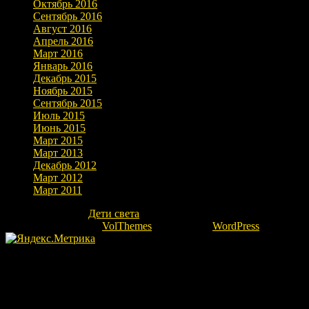
Октябрь 2016
Сентябрь 2016
Август 2016
Апрель 2016
Март 2016
Январь 2016
Декабрь 2015
Ноябрь 2015
Сентябрь 2015
Июль 2015
Июнь 2015
Март 2015
Март 2013
Декабрь 2012
Март 2012
Март 2011
Copyright © 2026
Дети света
. Все права защищены.
Theme: marlin-lite by
VolThemes
. Powered by
WordPress
.
Fatal error
: Uncaught Error: Undefined constant "ok" in
/home/kovrovgz/domains/igor-ra.ru/public_html/wp-
content/themes/marlin-lite/footer.php:66 Stack trace: #0
/home/kovrovgz/domains/igor-ra.ru/public_html/wp-