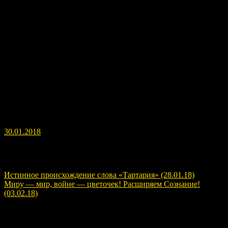
Это моё обращение к российским олимпийцам. Просьба
сделать репост, чтобы наши спортсмены смогли это увидеть и
подумать ещё раз, стоит ли участвовать в этом балагане,
которые многие по привычке называют «Олимпиада».
30.01.2018
Навигация по записям
Истинное происхождение слова «Тартария» (28.01.18)
Миру — мир, войне — цветочек! Расширяем Сознание!
(03.02.18)
Расскажите о нас!