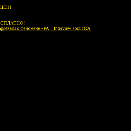
ЩЕН!
ЕСПЛАТНО!
аряевым о феномене «РА». Interview about RA