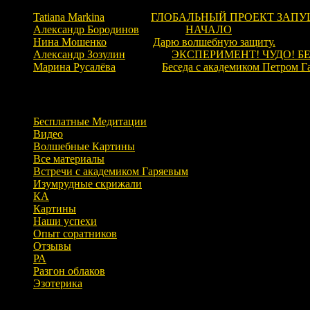
Tatiana Markina
к записи
ГЛОБАЛЬНЫЙ ПРОЕКТ ЗАПУ
Александр Бородинов
к записи
НАЧАЛО
Нина Мошенко
к записи
Дарю волшебную защиту.
Александр Зозулин
к записи
ЭКСПЕРИМЕНТ! ЧУДО! Б
Марина Русалёва
к записи
Беседа с академиком Петром Г
Рубрики
Бесплатные Медитации
Видео
Волшебные Картины
Все материалы
Встречи с академиком Гаряевым
Изумрудные скрижали
КА
Картины
Наши успехи
Опыт соратников
Отзывы
РА
Разгон облаков
Эзотерика