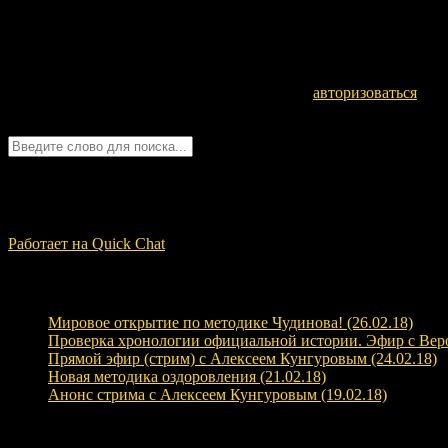
Оставьте комментарий
Для отправки комментария вам необходимо
авторизоваться
.
Войти с помощью:
Quick Chat
ЗАГРУЗКА...
Работает на Quick Chat
Свежие записи
Мировое открытие по методике Чудинова! (26.02.18)
Проверка хронологии официальной истории. Эфир с Верой
Прямой эфир (стрим) с Алексеем Кунгуровым (24.02.18)
Новая методика оздоровления (21.02.18)
Анонс стрима с Алексеем Кунгуровым (19.02.18)
Свежие комментарии