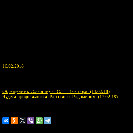
Что такое число 13? Появилось новое смысловое значение этого
Подпишитесь на канал и получите то, что даю вам я.
16.02.2018
Навигация по записям
Обращение к Собянину С.С. — Вам пора! (13.02.18)
Чудеса продолжаются! Разговор с Родомиром! (17.02.18)
Расскажите о нас!