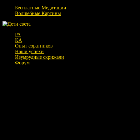
Бесплатные Медитации
Волшебные Картины
РА
КА
Опыт соратников
Наши успехи
Изумрудные скрижали
Форум
Новый смысл числа 13. (16.02.18)