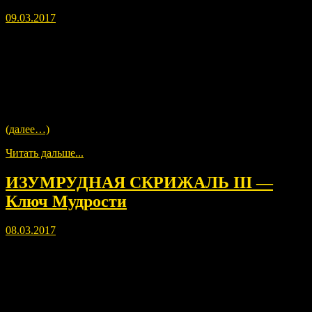
09.03.2017
Глубоко в сердце Земли лежат Залы Аменти, далеко под
островами затонувшей Атлантиды, Залы Мёртвых и залы
живых, купающиеся в огне беспредельного Целого.
Далеко в прошлом, затерянные в пространстве времени, Дети
Света смотрели на мир.
Видя детей человеческих в их узах, связанных силой,
пришедшей свыше.
(далее…)
Читать дальше...
ИЗУМРУДНАЯ СКРИЖАЛЬ III —
Ключ Мудрости
08.03.2017
Я, Тот, Атлант, уделяю свою мудрость, уделяю своё знание,
уделяю свою силу.
По воле своей даю я детям человеческим.
Даю, чтоб они, как и я, могли обладать мудростью сиять по
миру сквозь покрывало ночи.