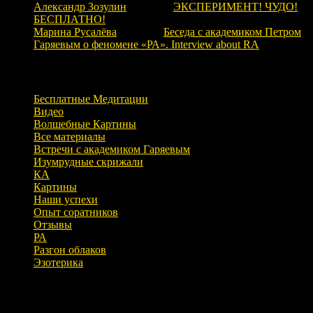
Александр Зозулин
к записи
ЭКСПЕРИМЕНТ! ЧУДО!
БЕСПЛАТНО!
Марина Русалёва
к записи
Беседа с академиком Петром
Гаряевым о феномене «РА». Interview about RA
Рубрики
Бесплатные Медитации
Видео
Волшебные Картины
Все материалы
Встречи с академиком Гаряевым
Изумрудные скрижали
КА
Картины
Наши успехи
Опыт соратников
Отзывы
РА
Разгон облаков
Эзотерика
Архивы