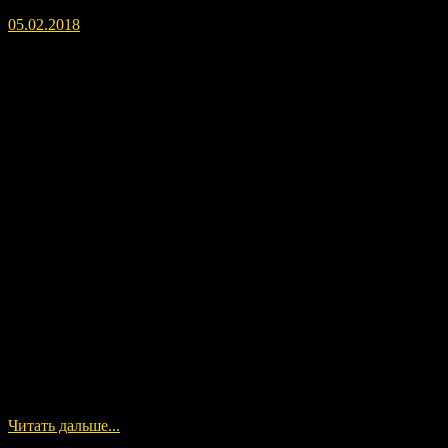
05.02.2018
Сим видео фиксируется ввод Закона Мгновенной Кармы.
Читать дальше...