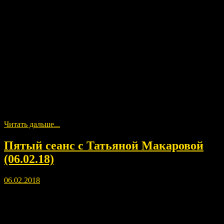
Сегодня случилось чудо. В субботу, 10 февраля я расскажу об
этом. Приглашаю! https://youtu.be/kA7ciHFasj0 10 февраля в 19
часов мск
Читать дальше...
Пятый сеанс с Татьяной Макаровой
(06.02.18)
06.02.2018