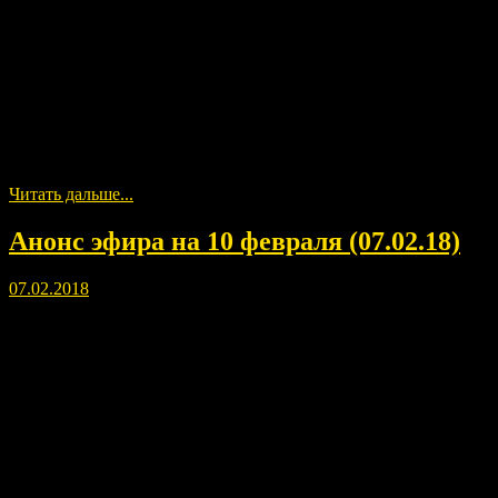
Картина «ТВОРЕЦ» с аудиофайлом. Двойная энергия РА.
Painting «CREATOR» with the audio file. Double Energy RA.
Читать дальше...
Анонс эфира на 10 февраля (07.02.18)
07.02.2018