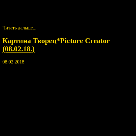
Выступление Ратника из Казахстана, Анатолия Майера для
всех людей Доброй воли.
Читать дальше...
Картина Творец*Picture Creator
(08.02.18.)
08.02.2018