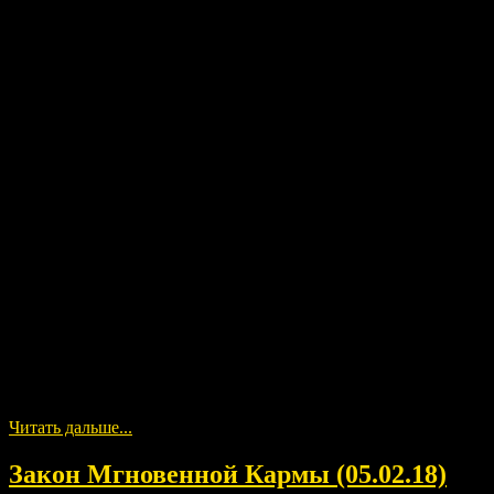
Анонсирую появление новой картины, следите за событиями
в эзотерической живописи на моём сайте и в соцсетях.
Читать дальше...
Закон Мгновенной Кармы (05.02.18)