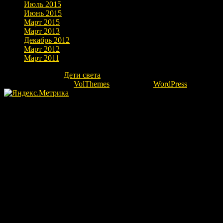
Июль 2015
Июнь 2015
Март 2015
Март 2013
Декабрь 2012
Март 2012
Март 2011
Copyright © 2026
Дети света
. Все права защищены.
Theme: marlin-lite by
VolThemes
. Powered by
WordPress
.
Fatal error
: Uncaught Error: Undefined constant "ok" in
/home/kovrovgz/domains/igor-ra.ru/public_html/wp-
content/themes/marlin-lite/footer.php:66 Stack trace: #0
/home/kovrovgz/domains/igor-ra.ru/public_html/wp-
includes/template.php(783): require_once() #1
/home/kovrovgz/domains/igor-ra.ru/public_html/wp-
includes/template.php(718): load_template('/home/kovrovgz/...',
true, Array) #2 /home/kovrovgz/domains/igor-ra.ru/public_html/wp-
includes/general-template.php(92): locate_template(Array, true, true,
Array) #3 /home/kovrovgz/domains/igor-ra.ru/public_html/wp-
content/themes/marlin-lite/index.php(37): get_footer() #4
/home/kovrovgz/domains/igor-ra.ru/public_html/wp-
includes/template-loader.php(113): include('/home/kovrovgz/...') #5