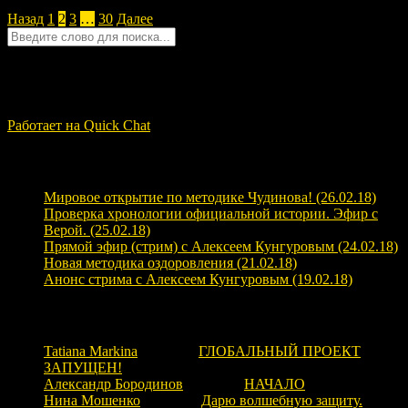
Назад
1
2
3
…
30
Далее
Quick Chat
ЗАГРУЗКА...
Работает на Quick Chat
Свежие записи
Мировое открытие по методике Чудинова! (26.02.18)
Проверка хронологии официальной истории. Эфир с
Верой. (25.02.18)
Прямой эфир (стрим) с Алексеем Кунгуровым (24.02.18)
Новая методика оздоровления (21.02.18)
Анонс стрима с Алексеем Кунгуровым (19.02.18)
Свежие комментарии
Tatiana Markina
к записи
ГЛОБАЛЬНЫЙ ПРОЕКТ
ЗАПУЩЕН!
Александр Бородинов
к записи
НАЧАЛО
Нина Мошенко
к записи
Дарю волшебную защиту.