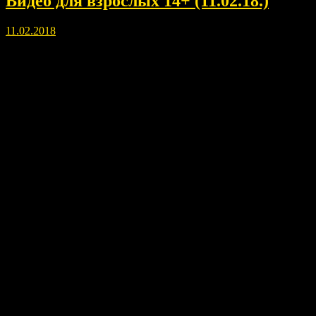
Видео для взрослых 14+ (11.02.18.)
11.02.2018
Тема предназначена для взрослых зрителей, старше 14-ти лет.
Подпишитесь на канал и получите то, что даю вам я.