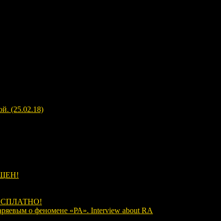
. (25.02.18)
ЩЕН!
ЕСПЛАТНО!
аряевым о феномене «РА». Interview about RA