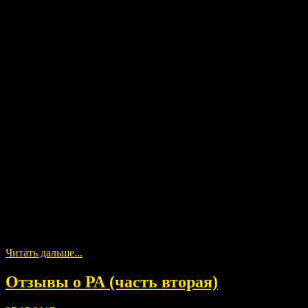
Новые отклики о РА. Для желающих прислать видео отзыв, прос
Читать дальше...
Отзывы о РА (часть вторая)