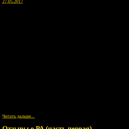
27.05.2017
Продолжение ваших откликов на тему энергий и полей РА, пр
Читать дальше...
Отзывы о РА (часть первая)