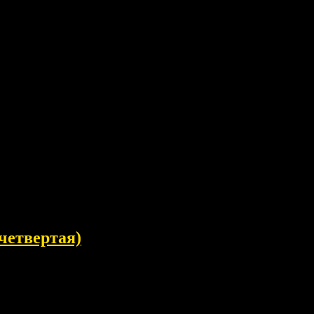
четвертая)
-кружки, про оздоровление.