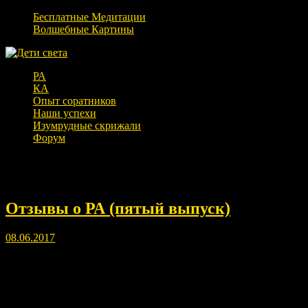
Бесплатные Медитации
Волшебные Картины
РА
КА
Опыт соратников
Наши успехи
Изумрудные скрижали
Форум
Метка:
Отзывы
Отзывы о РА (пятый выпуск)
08.06.2017
Предлагаю вашему вниманию Пятый выпуск ваших откликов пр