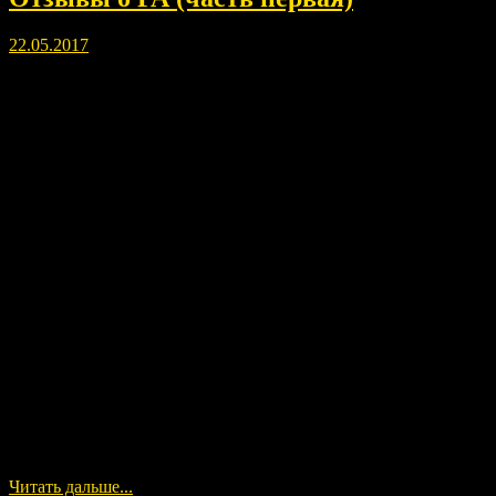
22.05.2017
Это первый сборник отзывов моих Соратников или Детей Свет
Читать дальше...