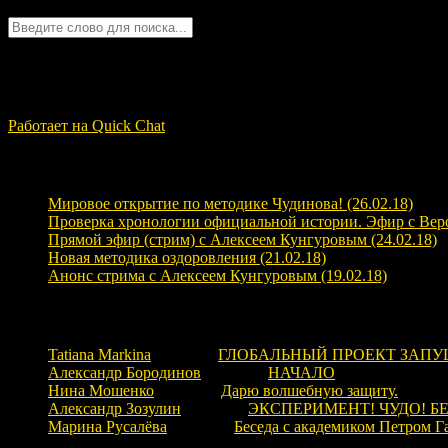
Quick Chat
ЗАГРУЗКА...
Работает на Quick Chat
Свежие записи
Мировое открытие по методике Чудинова! (26.02.18)
Проверка хронологии официальной истории. Эфир с Верой
Прямой эфир (стрим) с Алексеем Кунгуровым (24.02.18)
Новая методика оздоровления (21.02.18)
Анонс стрима с Алексеем Кунгуровым (19.02.18)
Свежие комментарии
Tatiana Markina
к записи
ГЛОБАЛЬНЫЙ ПРОЕКТ ЗАПУ
Александр Бородинов
к записи
НАЧАЛО
Нина Мошенко
к записи
Дарю волшебную защиту.
Александр Зозулин
к записи
ЭКСПЕРИМЕНТ! ЧУДО! Б
Марина Русалёва
к записи
Беседа с академиком Петром Г