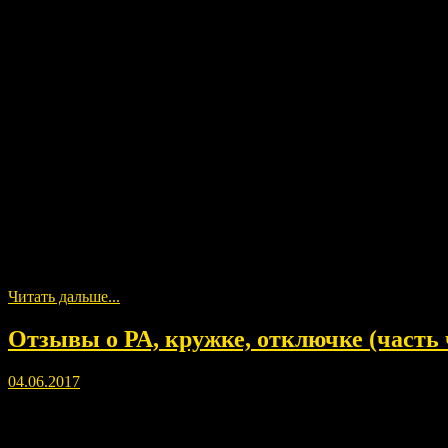
Читать дальше...
Отзывы о РА, кружке, отключке (часть 
04.06.2017
Четвёртый сборник отзывов соратников. Про отключки, про РА